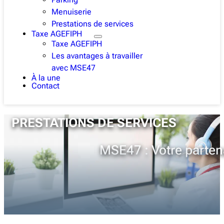
Menuiserie
Prestations de services
Taxe AGEFIPH
Taxe AGEFIPH
Les avantages à travailler
avec MSE47
À la une
Contact
PRESTATIONS DE SERVICES
MSE47 : Votre partena