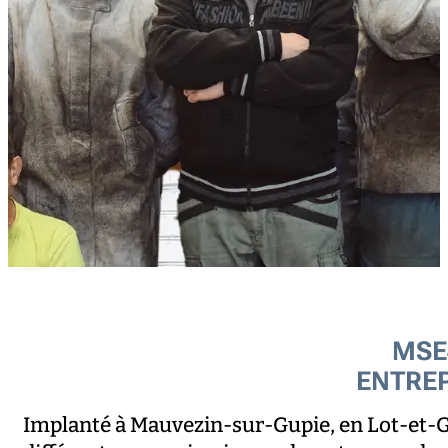
MSE
ENTREP
Implanté à Mauvezin-sur-Gupie, en Lot-et-G